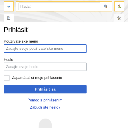
Prihlásiť
Skočit
Skočit
Používateľské meno
na
na
navigaci
vyhledávání
Heslo
Zapamätať si moje prihlásenie
Prihlásiť sa
Pomoc s prihlásením
Zabudli ste heslo?