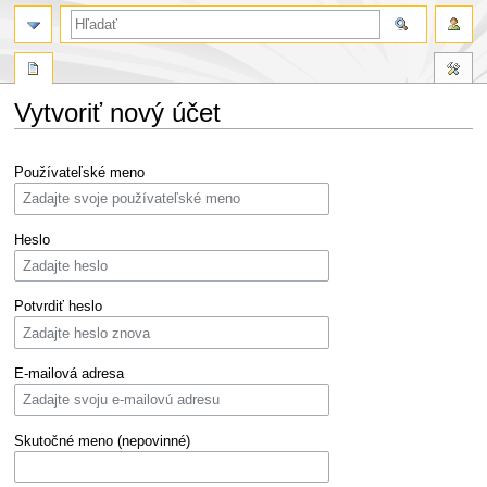
Vytvoriť nový účet
Skočit
Skočit
Používateľské meno
na
na
navigaci
vyhledávání
Heslo
Potvrdiť heslo
E-mailová adresa
Skutočné meno (nepovinné)