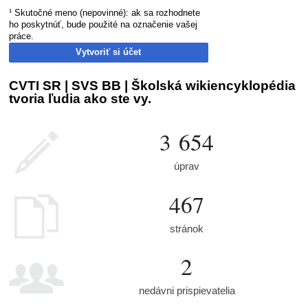
¹ Skutočné meno (nepovinné): ak sa rozhodnete
ho poskytnúť, bude použité na označenie vašej
práce.
Vytvoriť si účet
CVTI SR | SVS BB | Školská wikiencyklopédia
tvoria ľudia ako ste vy.
3 654
úprav
467
stránok
2
nedávni prispievatelia