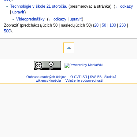
Technológie v škole 21 storočia.
(presmerovacia stránka) ‎
(
← odkazy
|
upraviť
)
Videoprednášky
‎
(
← odkazy
|
upraviť
)
Zobraziť (predchádzajúcich 50 | nasledujúcich 50) (
20
|
50
|
100
|
250
|
500
).
Ochrana osobných údajov
O CVTI SR | SVS BB | Školská
wikiencyklopédia
Vylúčenie zodpovednosti