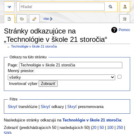
viac
Stránky odkazujúce na
Pomoc
„Technológie v škole 21 storočia“
←
Technológie v škole 21 storočia
Skočit
Skočit
Odkazy na túto stránku
na
na
Page:
navigaci
vyhledávání
Menný priestor:
Invertovať výber
Filtre
Skryť
transklúzie |
Skryť
odkazy |
Skryť
presmerovania
Nasledujúce stránky odkazujú na
Technológie v škole 21 storočia
:
Zobraziť (predchádzajúcich 50 | nasledujúcich 50) (
20
|
50
|
100
|
250
|
500
).