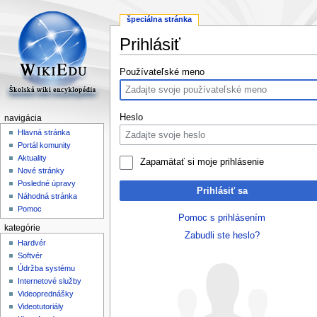
špeciálna stránka
Prihlásiť
Skočit
Skočit
Používateľské meno
na
na
navigaci
vyhledávání
Heslo
navigácia
Hlavná stránka
Portál komunity
Aktuality
Zapamätať si moje prihlásenie
Nové stránky
Posledné úpravy
Prihlásiť sa
Náhodná stránka
Pomoc
Pomoc s prihlásením
kategórie
Zabudli ste heslo?
Hardvér
Softvér
Údržba systému
Internetové služby
Videoprednášky
Videotutoriály