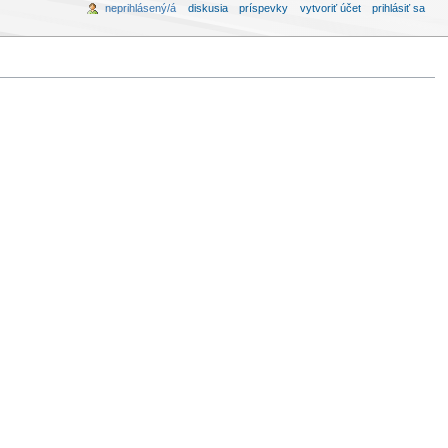
neprihlásený/á
diskusia
príspevky
vytvoriť účet
prihlásiť sa