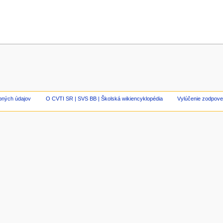
bných údajov
O CVTI SR | SVS BB | Školská wikiencyklopédia
Vylúčenie zodpove