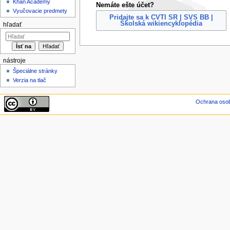
Khan Academy
Nemáte ešte účet?
Vyučovacie predmety
Pridajte sa k CVTI SR | SVS BB |
Školská wikiencyklopédia
hľadať
nástroje
Špeciálne stránky
Verzia na tlač
Ochrana oso