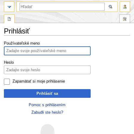
Prihlásiť
Skočit
Skočit
Používateľské meno
na
na
navigaci
vyhledávání
Heslo
Zapamätať si moje prihlásenie
Prihlásiť sa
Pomoc s prihlásením
Zabudli ste heslo?