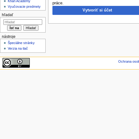
Khan Academy
práce.
Vyučovacie predmety
Vytvoriť si účet
hľadať
nástroje
Špeciálne stránky
Verzia na tlač
Ochrana oso