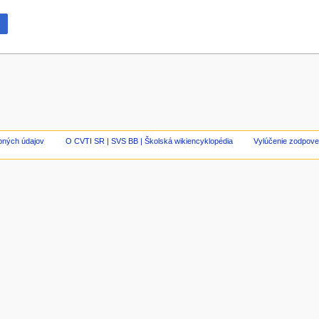
bných údajov
O CVTI SR | SVS BB | Školská wikiencyklopédia
Vylúčenie zodpove