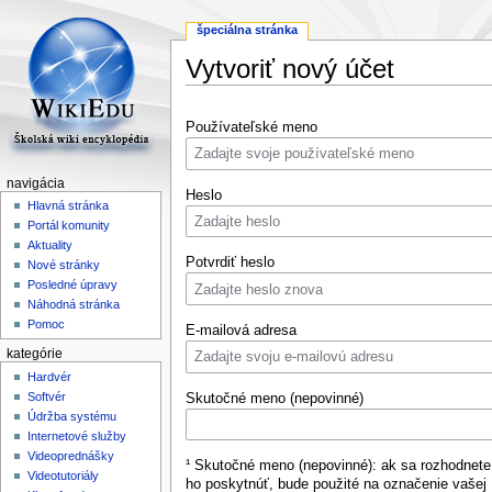
špeciálna stránka
Vytvoriť nový účet
Skočit
Skočit
Používateľské meno
na
na
navigaci
vyhledávání
navigácia
Heslo
Hlavná stránka
Portál komunity
Aktuality
Potvrdiť heslo
Nové stránky
Posledné úpravy
Náhodná stránka
Pomoc
E-mailová adresa
kategórie
Hardvér
Softvér
Skutočné meno (nepovinné)
Údržba systému
Internetové služby
Videoprednášky
¹ Skutočné meno (nepovinné): ak sa rozhodnete
Videotutoriály
ho poskytnúť, bude použité na označenie vašej