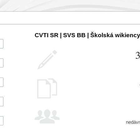
CVTI SR | SVS BB | Školská wikiencyk
nedávni