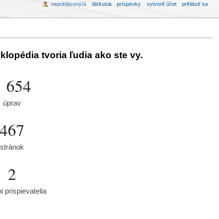
neprihlásený/á
diskusia
príspevky
vytvoriť účet
prihlásiť sa
lopédia tvoria ľudia ako ste vy.
3 654
úprav
467
stránok
2
 prispievatelia