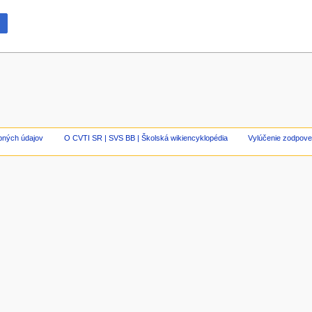
bných údajov
O CVTI SR | SVS BB | Školská wikiencyklopédia
Vylúčenie zodpove