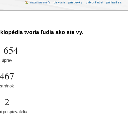
neprihlásený/á
diskusia
príspevky
vytvoriť účet
prihlásiť sa
lopédia tvoria ľudia ako ste vy.
3 654
úprav
467
stránok
2
 prispievatelia