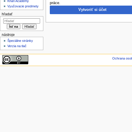
Khan Academy
práce.
Vyučovacie predmety
Vytvoriť si účet
hľadať
nástroje
Špeciálne stránky
Verzia na tlač
Ochrana oso