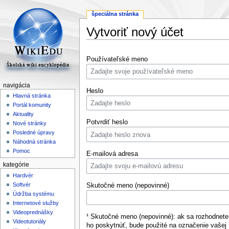
špeciálna stránka
Vytvoriť nový účet
Skočit
Skočit
Používateľské meno
na
na
navigaci
vyhledávání
navigácia
Heslo
Hlavná stránka
Portál komunity
Aktuality
Potvrdiť heslo
Nové stránky
Posledné úpravy
Náhodná stránka
Pomoc
E-mailová adresa
kategórie
Hardvér
Softvér
Skutočné meno (nepovinné)
Údržba systému
Internetové služby
Videoprednášky
¹ Skutočné meno (nepovinné): ak sa rozhodnete
Videotutoriály
ho poskytnúť, bude použité na označenie vašej