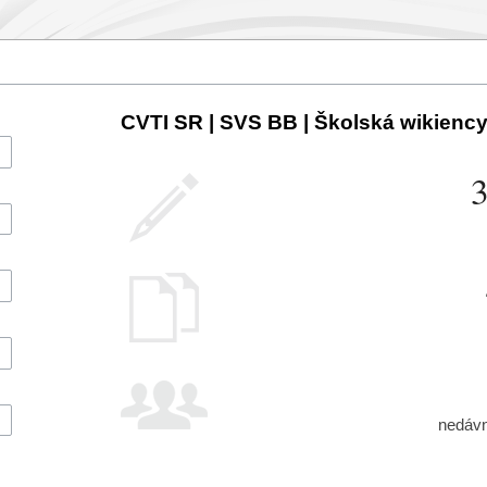
CVTI SR | SVS BB | Školská wikiencyk
nedávni