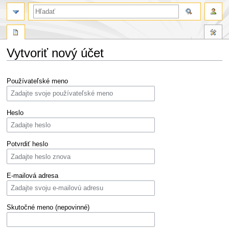
Vytvoriť nový účet
Skočit
Skočit
Používateľské meno
na
na
navigaci
vyhledávání
Heslo
Potvrdiť heslo
E-mailová adresa
Skutočné meno (nepovinné)