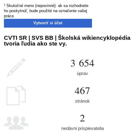
¹ Skutočné meno (nepovinné): ak sa rozhodnete
ho poskytnúť, bude použité na označenie vašej
práce.
Vytvoriť si účet
CVTI SR | SVS BB | Školská wikiencyklopédia
tvoria ľudia ako ste vy.
3 654
úprav
467
stránok
2
nedávni prispievatelia