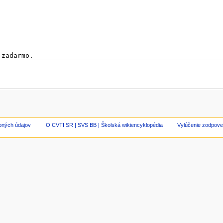
bných údajov
O CVTI SR | SVS BB | Školská wikiencyklopédia
Vylúčenie zodpove