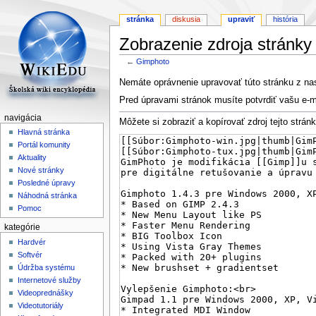
stránka
diskusia
upraviť
história
Zobrazenie zdroja stránk
←
Gimphoto
Skočit
Skočit
Nemáte oprávnenie upravovať túto stránku z n
na
na
Pred úpravami stránok musíte potvrdiť vašu e-m
navigaci
vyhledávání
navigácia
Môžete si zobraziť a kopírovať zdroj tejto stránk
Hlavná stránka
Portál komunity
Aktuality
Nové stránky
Posledné úpravy
Náhodná stránka
Pomoc
kategórie
Hardvér
Softvér
Údržba systému
Internetové služby
Videoprednášky
Videotutoriály