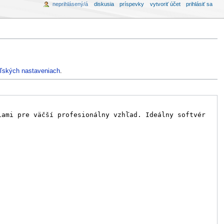
neprihlásený/á
diskusia
príspevky
vytvoriť účet
prihlásiť sa
ľských nastaveniach
.