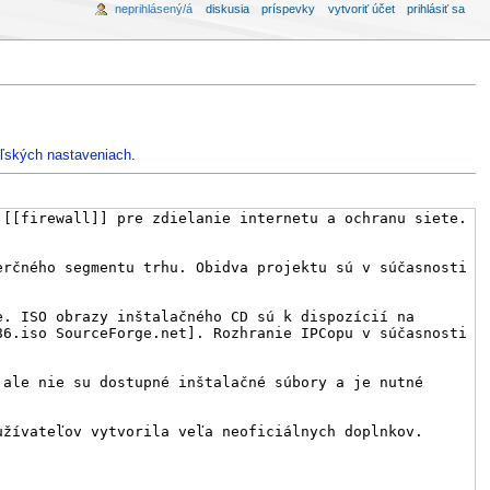
neprihlásený/á
diskusia
príspevky
vytvoriť účet
prihlásiť sa
ľských nastaveniach
.