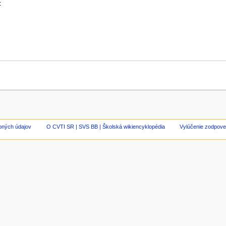
bných údajov
O CVTI SR | SVS BB | Školská wikiencyklopédia
Vylúčenie zodpove