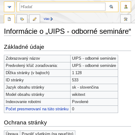
viac
Informácie o „UIPS - odborné semináre“
Skočit
Skočit
Základné údaje
na
na
navigaci
vyhledávání
Zobrazovaný názov
UIPS - odborné semináre
Predvolený kľúč zoraďovania:
UIPS - odborné semináre
Dĺžka stránky (v bajtoch)
1 128
ID stránky
533
Jazyk obsahu stránky
sk - slovenčina
Model obsahu stránky
wikitext
Indexovanie robotmi
Povolené
Počet presmerovaní na túto stránku
0
Ochrana stránky
Úprava
Povoliť všetkým (na neurčito)